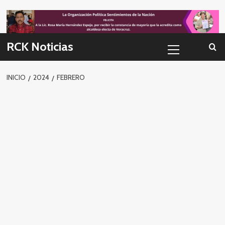
Skip
to
content
Menú
RCK Noticias
primario
INICIO
2024
FEBRERO