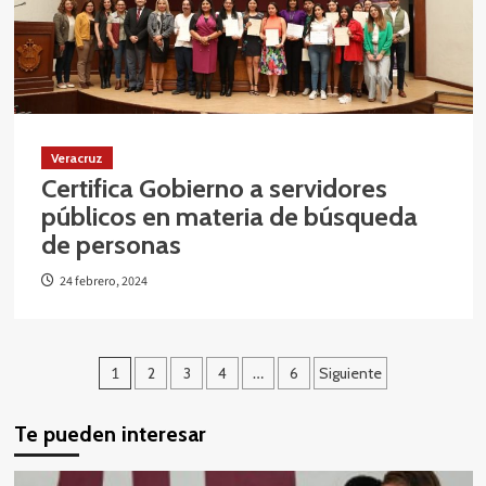
Veracruz
Certifica Gobierno a servidores
públicos en materia de búsqueda
de personas
24 febrero, 2024
Paginación
1
2
3
4
…
6
Siguiente
de
Te pueden interesar
entradas