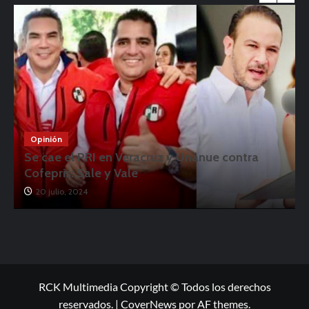
Opinión
Se cae el PRI en Veracruz y Unánue contra
Cofepris: Sale y Vale
20 julio, 2024
RCK Multimedia Copyright © Todos los derechos
reservados.
|
CoverNews
por AF themes.