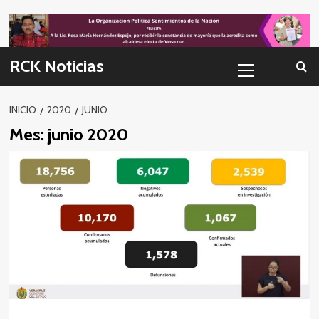
Skip
to
content
Menú
RCK Noticias
primario
INICIO
2020
JUNIO
Mes:
junio 2020