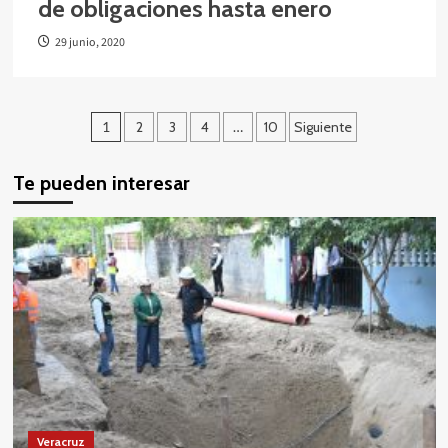
de obligaciones hasta enero
29 junio, 2020
Paginación
1
2
3
4
…
10
Siguiente
de
Te pueden interesar
entradas
Veracruz