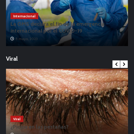
Internacional
La OMS declara el fin de la emergencia
internacional por el COVID-19
5 mayo, 2023
Viral
Viral
¿Piojos en las pestañas?