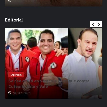
17 noviembre, 2019
o
Editorial
Opinión
Se cae el PRI en Veracruz y Unánue contra
Cofepris: Sale y Vale
20 julio, 2024