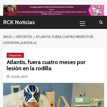
Skip
to
content
Menú
RCK Noticias
primario
INICIO
DEPORTES
ATLANTIS, FUERA CUATRO MESES POR
LESIÓN EN LA RODILLA
Deportes
Atlantis, fuera cuatro meses por
lesión en la rodilla
12 julio, 2017