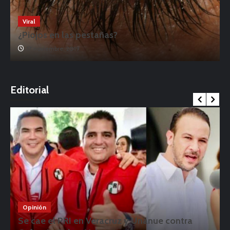
Viral
¿Piojos en las pestañas?
17 noviembre, 2019
o
Editorial
Opinión
Se cae el PRI en Veracruz y Unánue contra