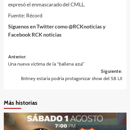
expresó el enmascarado del CMLL.
Fuente: Récord
Síguenos en Twitter como @RCKnoticias y
Facebook RCK noticias
Navegación
Anterior:
Una nueva víctima de la “ballena azul”
de
Siguiente:
entradas
Britney estaría podría protagonizar show del SB LII
Más historias