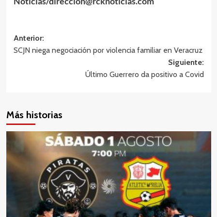
Noticias/direccion@rcknoticias.com
Navegación
Anterior:
SCJN niega negociación por violencia familiar en Veracruz
de
Siguiente:
entradas
Último Guerrero da positivo a Covid
Más historias