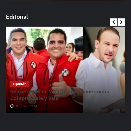
o
Editorial
Opinión
Se cae el PRI en Veracruz y Unánue contra
Cofepris: Sale y Vale
20 julio, 2024