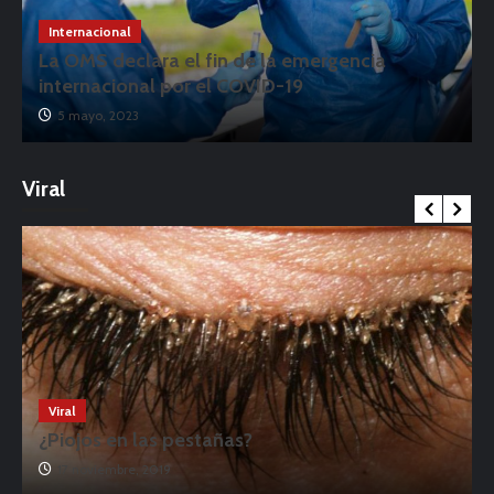
Internacional
La OMS declara el fin de la emergencia
internacional por el COVID-19
5 mayo, 2023
Viral
Viral
¿Piojos en las pestañas?
17 noviembre, 2019