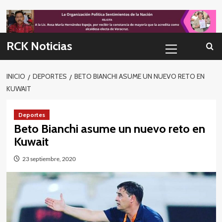
Skip
to
content
Menú
RCK Noticias
primario
INICIO
DEPORTES
BETO BIANCHI ASUME UN NUEVO RETO EN
KUWAIT
Deportes
Beto Bianchi asume un nuevo reto en
Kuwait
23 septiembre, 2020