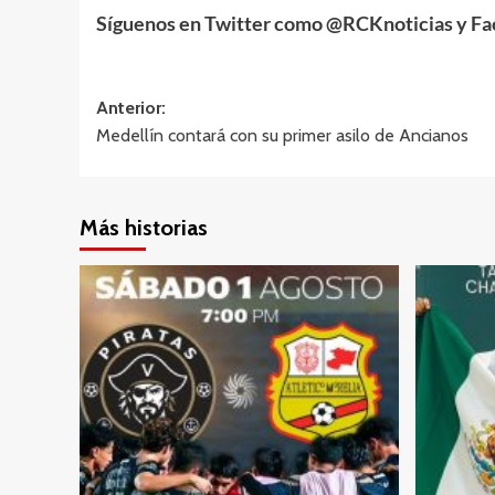
Síguenos en Twitter como @RCKnoticias y Fa
Navegación
Anterior:
Medellín contará con su primer asilo de Ancianos
de
entradas
Más historias