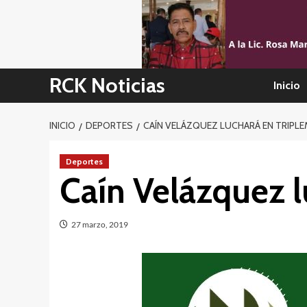
Skip
to
content
RCK Noticias
Inicio
INICIO
DEPORTES
CAÍN VELÁZQUEZ LUCHARÁ EN TRIPLEM
Deportes
Caín Velázquez l
27 marzo, 2019