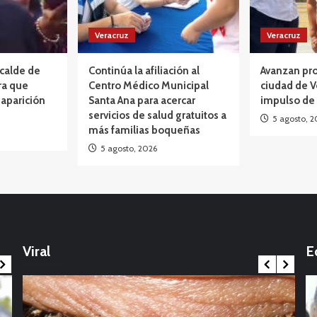
Veracruz
Veracruz
lcalde de
Continúa la afiliación al
Avanzan pro
ra que
Centro Médico Municipal
ciudad de V
aparición
Santa Ana para acercar
impulso de
servicios de salud gratuitos a
5 agosto, 2
más familias boqueñas
5 agosto, 2026
Opinión
México: La marcha que desbordó el
calendario político: Entre Tirios y Troyanos
Viral
E
17 noviembre, 2025