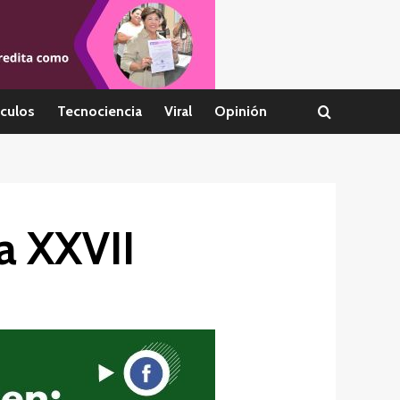
culos
Tecnociencia
Viral
Opinión
a XXVII