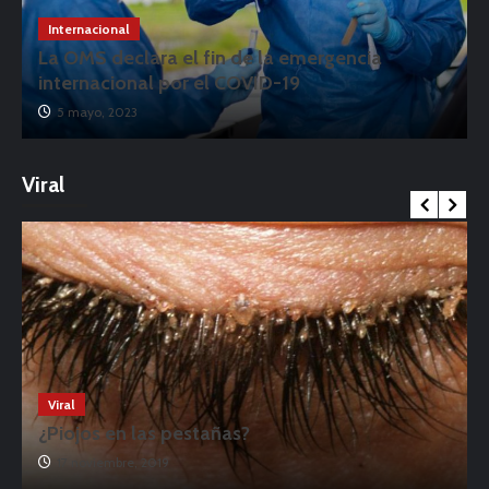
Internacional
La OMS declara el fin de la emergencia
internacional por el COVID-19
5 mayo, 2023
Viral
Viral
¿Piojos en las pestañas?
17 noviembre, 2019