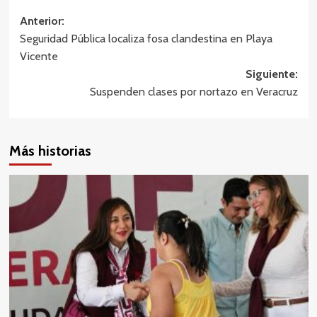
Navegación
Anterior:
Seguridad Pública localiza fosa clandestina en Playa
de
Vicente
entradas
Siguiente:
Suspenden clases por nortazo en Veracruz
Más historias