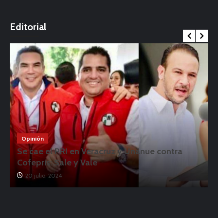
o
Editorial
Opinión
Se cae el PRI en Veracruz y Unánue contra
Cofepris: Sale y Vale
20 julio, 2024