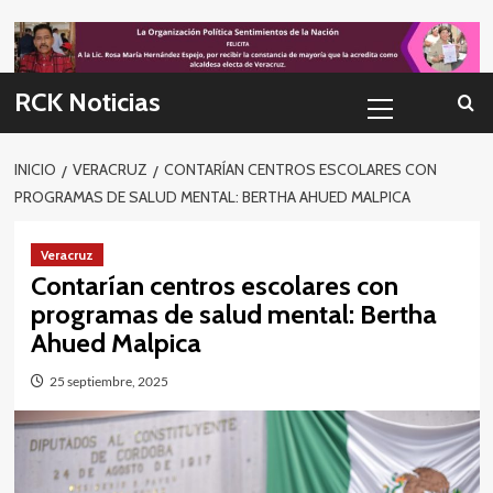
Skip
to
content
Menú
RCK Noticias
primario
INICIO
VERACRUZ
CONTARÍAN CENTROS ESCOLARES CON
PROGRAMAS DE SALUD MENTAL: BERTHA AHUED MALPICA
Veracruz
Contarían centros escolares con
programas de salud mental: Bertha
Ahued Malpica
25 septiembre, 2025