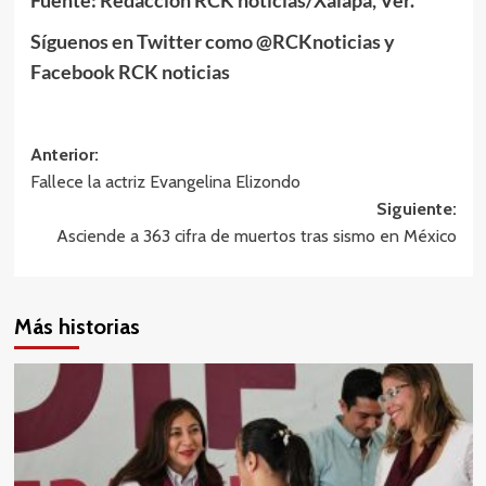
Fuente: Redacción RCK noticias/Xalapa, Ver.
Síguenos en Twitter como @RCKnoticias y
Facebook RCK noticias
Navegación
Anterior:
Fallece la actriz Evangelina Elizondo
de
Siguiente:
entradas
Asciende a 363 cifra de muertos tras sismo en México
Más historias