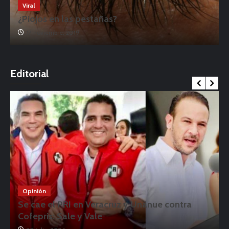
Viral
¿Piojos en las pestañas?
17 noviembre, 2019
o
Editorial
Opinión
Se cae el PRI en Veracruz y Unánue contra
Cofepris: Sale y Vale