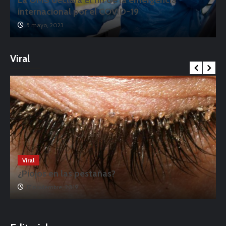
La OMS declara el fin de la emergencia
internacional por el COVID-19
5 mayo, 2023
Viral
Viral
¿Piojos en las pestañas?
17 noviembre, 2019
o