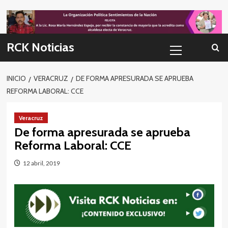
Skip
to
content
Menú
RCK Noticias
primario
INICIO
VERACRUZ
DE FORMA APRESURADA SE APRUEBA
REFORMA LABORAL: CCE
Veracruz
De forma apresurada se aprueba
Reforma Laboral: CCE
12 abril, 2019