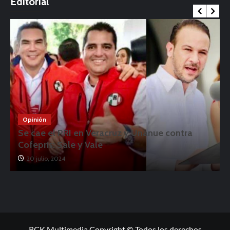
Editorial
Opinión
Se cae el PRI en Veracruz y Unánue contra
Cofepris: Sale y Vale
20 julio, 2024
RCK Multimedia Copyright © Todos los derechos