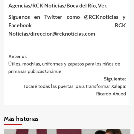
Agencias/RCK Noticias/Boca del Río, Ver.
Síguenos en Twitter como @RCKnoticias y
Facebook RCK
Noticias/direccion@rcknoticias.com
Navegación
Anterior:
Útiles, mochilas, uniformes y zapatos para los niños de
de
primarias públicas:Unánue
entradas
Siguiente:
Tocaré todas las puertas, para transformar Xalapa:
Ricardo Ahued
Más historias