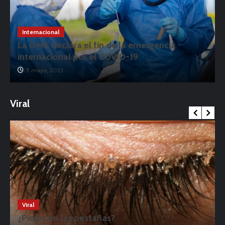
Internacional
La OMS declara el fin de la emergencia
internacional por el COVID-19
5 mayo, 2023
Viral
Viral
¿Piojos en las pestañas?