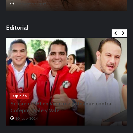
17 noviembre, 2019
o
Editorial
Opinión
Se cae el PRI en Veracruz y Unánue contra
Cofepris: Sale y Vale
20 julio, 2024