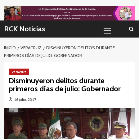
Skip
to
content
Menú
RCK Noticias
primario
INICIO
VERACRUZ
DISMINUYERON DELITOS DURANTE
PRIMEROS DÍAS DE JULIO: GOBERNADOR
Veracruz
Disminuyeron delitos durante
primeros días de julio: Gobernador
16 julio, 2017