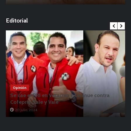
o
Editorial
Opinión
Se cae el PRI en Veracruz y Unánue contra
Cofepris: Sale y Vale
20 julio, 2024