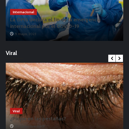
Internacional
La OMS declara el fin de la emergencia
internacional por el COVID-19
5 mayo, 2023
Viral
Viral
¿Piojos en las pestañas?
17 noviembre, 2019