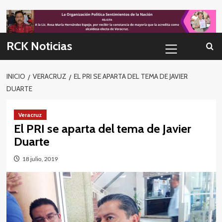
Skip
to
content
Menú
RCK Noticias
primario
INICIO
VERACRUZ
EL PRI SE APARTA DEL TEMA DE JAVIER
DUARTE
Veracruz
El PRI se aparta del tema de Javier
Duarte
18 julio, 2019