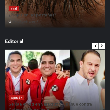
Viral
¿Piojos en las pestañas?
17 noviembre, 2019
o
Editorial
Opinión
Se cae el PRI en Veracruz y Unánue contra
Cofepris: Sale y Vale