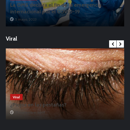
La OMS declara el fin de la emergencia
internacional por el COVID-19
5 mayo, 2023
Viral
Viral
¿Piojos en las pestañas?
17 noviembre, 2019
o