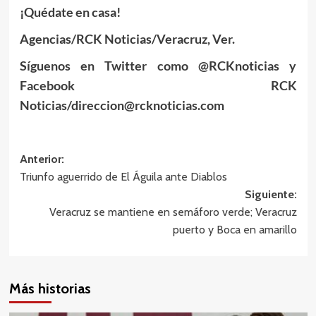
¡Quédate en casa!
Agencias/RCK Noticias/Veracruz, Ver.
Síguenos en Twitter como @RCKnoticias y
Facebook RCK
Noticias/direccion@rcknoticias.com
Navegación
Anterior:
Triunfo aguerrido de El Águila ante Diablos
de
Siguiente:
entradas
Veracruz se mantiene en semáforo verde; Veracruz
puerto y Boca en amarillo
Más historias