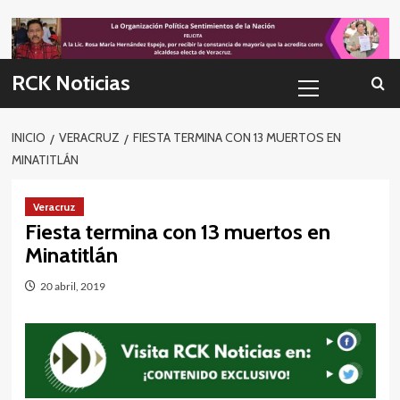
Skip
to
content
Menú
RCK Noticias
primario
INICIO
VERACRUZ
FIESTA TERMINA CON 13 MUERTOS EN
MINATITLÁN
Veracruz
Fiesta termina con 13 muertos en
Minatitlán
20 abril, 2019