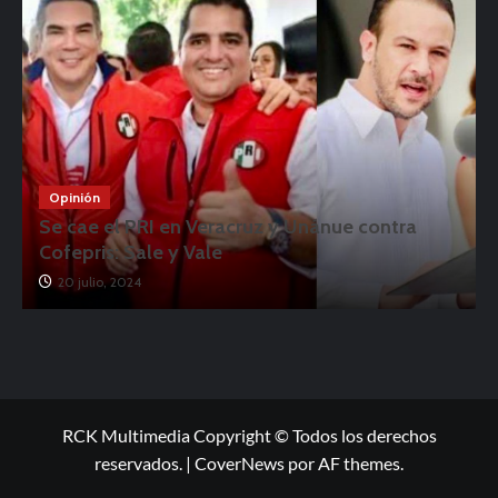
Opinión
Se cae el PRI en Veracruz y Unánue contra
Cofepris: Sale y Vale
20 julio, 2024
RCK Multimedia Copyright © Todos los derechos
reservados.
|
CoverNews
por AF themes.