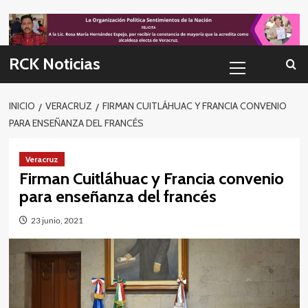
Skip
to
content
Menú
RCK Noticias
primario
INICIO
VERACRUZ
FIRMAN CUITLÁHUAC Y FRANCIA CONVENIO
PARA ENSEÑANZA DEL FRANCÉS
Veracruz
Firman Cuitláhuac y Francia convenio
para enseñanza del francés
23 junio, 2021