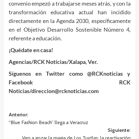
convenio empezó a trabajarse meses atrás, y con la
transformación educativa actual han incidido
directamente en la Agenda 2030, específicamente
en el Objetivo Desarrollo Sostenible Número 4,
referente a educación.
¡Quédate en casa!
Agencias/RCK Noticias/Xalapa, Ver.
Síguenos en Twitter como @RCKnoticias y
Facebook RCK
Noticias/direccion@rcknoticias.com
Navegación
Anterior:
“Blue Fashion Beach” llega a Veracruz
de
Siguiente:
entradas
Ven a gozar la magia de Los Tuxtlas; la reactivación