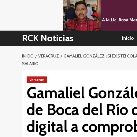
Skip
to
content
RCK Noticias
Inicio
INICIO
VERACRUZ
GAMALIEL GONZÁLEZ, ¡SÍ EXISTE! CO
SALARIO
Veracruz
Gamaliel Gonzále
de Boca del Río 
digital a compro