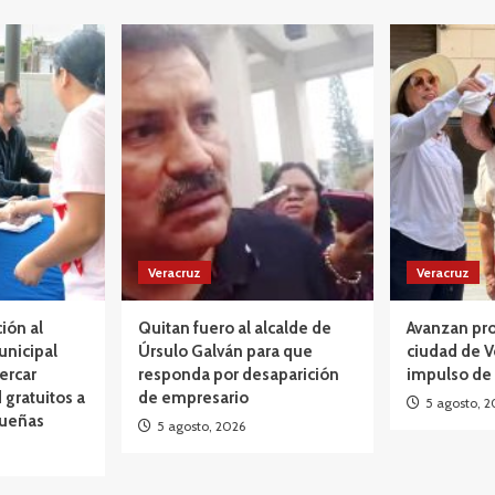
Veracruz
Veracruz
ción al
Quitan fuero al alcalde de
Avanzan pro
unicipal
Úrsulo Galván para que
ciudad de V
ercar
responda por desaparición
impulso de
 gratuitos a
de empresario
5 agosto, 2
queñas
5 agosto, 2026