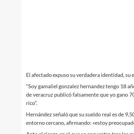
El afectado expuso su verdadera identidad, su e
​“Soy gamaliel gonzalez hernandez tengo 18 año
de veracruz publicó falsamente que yo gano 70
rico”.
​Hernández señaló que su sueldo real es de 9,
entorno cercano, afirmando: «estoy preocupado 
​Ante el riesgo en el que se encuentra tras las