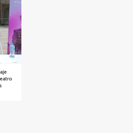
aje
Teatro
s