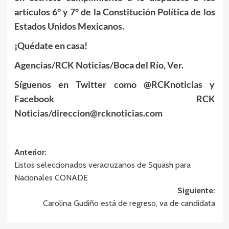
artículos 6° y 7° de la Constitución Política de los
Estados Unidos Mexicanos.
¡Quédate en casa!
Agencias/RCK Noticias/Boca del Río, Ver.
Síguenos en Twitter como @RCKnoticias y
Facebook RCK
Noticias/direccion@rcknoticias.com
Navegación
Anterior:
Listos seleccionados veracruzanos de Squash para
de
Nacionales CONADE
entradas
Siguiente:
Carolina Gudiño está de regreso, va de candidata