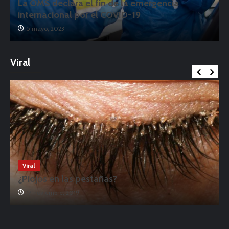
La OMS declara el fin de la emergencia
internacional por el COVID-19
5 mayo, 2023
Viral
Viral
¿Piojos en las pestañas?
17 noviembre, 2019
o