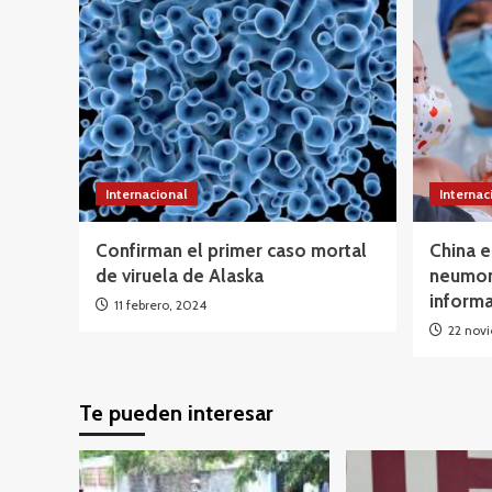
Internacional
Internac
Confirman el primer caso mortal
China e
de viruela de Alaska
neumoní
inform
11 febrero, 2024
22 nov
Te pueden interesar