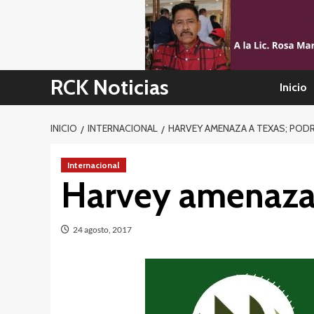
Skip
to
content
RCK Noticias
Inicio
INICIO
INTERNACIONAL
HARVEY AMENAZA A TEXAS; POD
Internacional
Harvey amenaza 
24 agosto, 2017