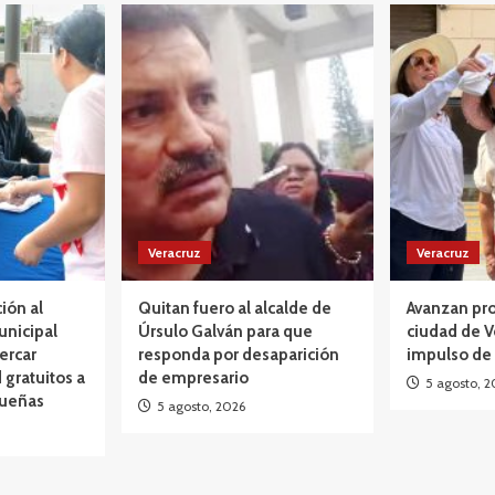
Veracruz
Veracruz
ción al
Quitan fuero al alcalde de
Avanzan pro
unicipal
Úrsulo Galván para que
ciudad de V
ercar
responda por desaparición
impulso de
 gratuitos a
de empresario
5 agosto, 2
queñas
5 agosto, 2026