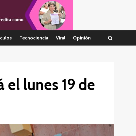
culos
Tecnociencia
Viral
Opinión
 el lunes 19 de