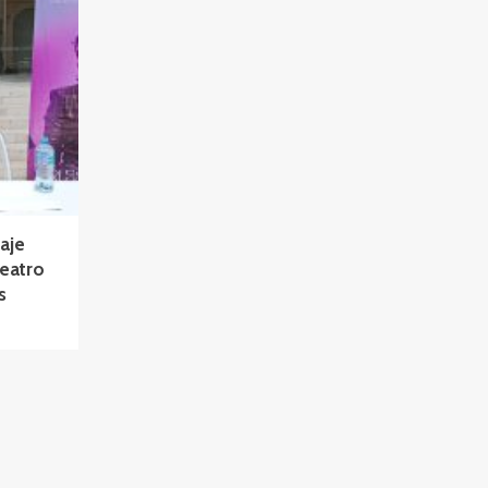
aje
Teatro
s