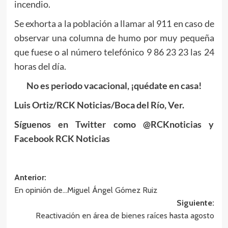
incendio.
Se exhorta a la población a llamar al 911 en caso de
observar una columna de humo por muy pequeña
que fuese o al número telefónico 9 86 23 23 las 24
horas del día.
No es periodo vacacional, ¡quédate en casa!
Luis Ortiz/RCK Noticias/Boca del Río, Ver.
Síguenos en Twitter como @RCKnoticias y
Facebook RCK Noticias
Navegación
Anterior:
En opinión de…Miguel Ángel Gómez Ruiz
de
Siguiente:
entradas
Reactivación en área de bienes raíces hasta agosto