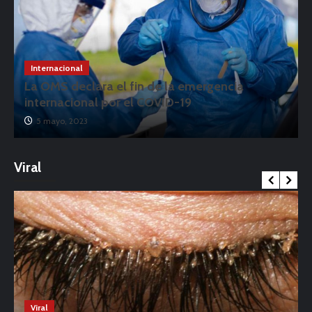
Internacional
La OMS declara el fin de la emergencia
internacional por el COVID-19
5 mayo, 2023
Viral
Viral