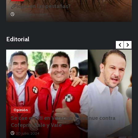
¿Piojos en las pestañas?
17 noviembre, 2019
o
Editorial
Opinión
Se cae el PRI en Veracruz y Unánue contra
Cofepris: Sale y Vale
20 julio, 2024