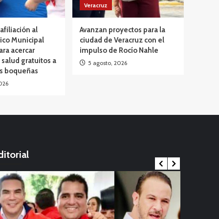
Veracruz
afiliación al
Avanzan proyectos para la
ico Municipal
ciudad de Veracruz con el
ara acercar
impulso de Rocío Nahle
 salud gratuitos a
5 agosto, 2026
as boqueñas
026
ditorial
Internacional
ernacional
China en al
Viral