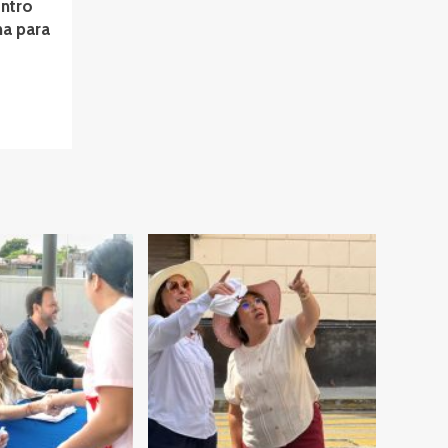
entro
na para