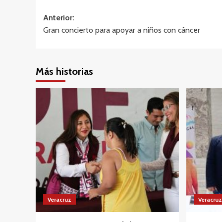
Navegación
Anterior:
Gran concierto para apoyar a niños con cáncer
de
entradas
Más historias
Veracruz
Veracruz