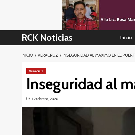
Skip
to
content
RCK Noticias
Inicio
INICIO
VERACRUZ
INSEGURIDAD AL MÁXIMO EN EL PUER
Veracruz
Inseguridad al m
19 febrero, 2020