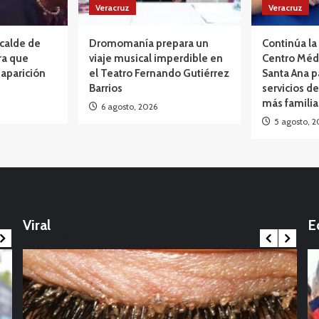
Veracruz
Veracruz
lcalde de
Dromomanía prepara un
Continúa la 
ra que
viaje musical imperdible en
Centro Méd
aparición
el Teatro Fernando Gutiérrez
Santa Ana p
Barrios
servicios de
más famili
6 agosto, 2026
5 agosto, 2
Opinión
México: La marcha que desbordó el
calendario político: Entre Tirios y Troyanos
Viral
E
17 noviembre, 2025
Int