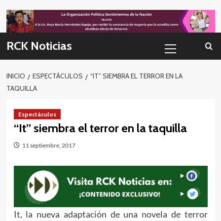
Skip
to
content
Menú
RCK Noticias
primario
INICIO
ESPECTÁCULOS
“IT” SIEMBRA EL TERROR EN LA
TAQUILLA
Espectáculos
“It” siembra el terror en la taquilla
11 septiembre, 2017
It, la nueva adaptación de una novela de terror