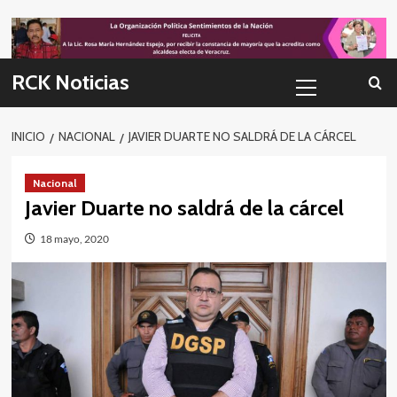
Skip
to
content
Menú
RCK Noticias
primario
INICIO
NACIONAL
JAVIER DUARTE NO SALDRÁ DE LA CÁRCEL
Nacional
Javier Duarte no saldrá de la cárcel
18 mayo, 2020