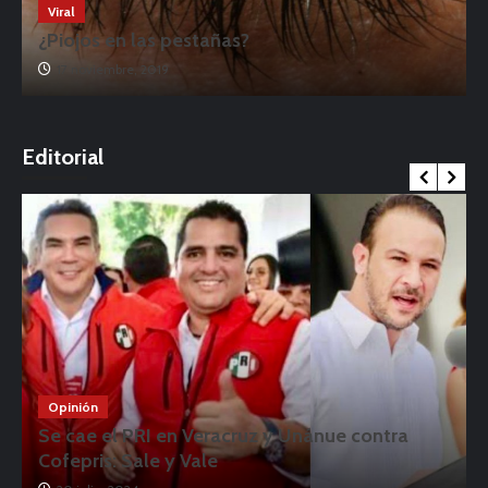
Viral
¿Piojos en las pestañas?
17 noviembre, 2019
o
Editorial
Opinión
Se cae el PRI en Veracruz y Unánue contra
Cofepris: Sale y Vale