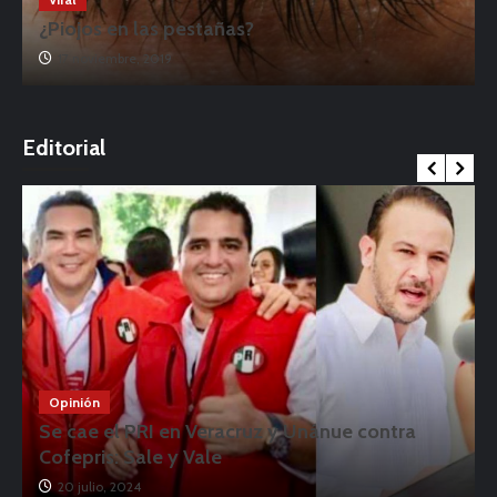
¿Piojos en las pestañas?
17 noviembre, 2019
o
Editorial
Opinión
Se cae el PRI en Veracruz y Unánue contra
Cofepris: Sale y Vale
20 julio, 2024