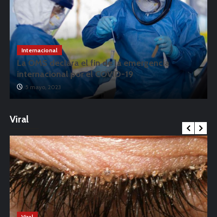
Internacional
La OMS declara el fin de la emergencia
internacional por el COVID-19
5 mayo, 2023
Viral
Viral