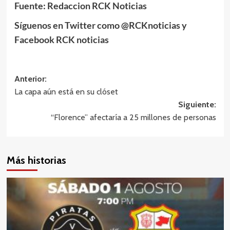
Fuente: Redaccion RCK Noticias
Síguenos en Twitter como @RCKnoticias y
Facebook RCK noticias
Navegación
Anterior:
La capa aún está en su clóset
de
Siguiente:
entradas
“Florence” afectaría a 25 millones de personas
Más historias