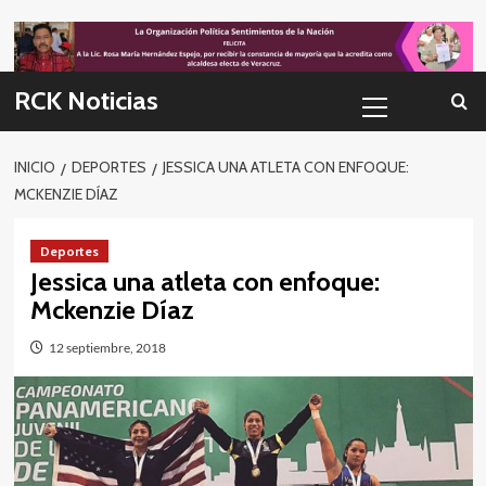
Skip
to
content
Menú
RCK Noticias
primario
INICIO
DEPORTES
JESSICA UNA ATLETA CON ENFOQUE:
MCKENZIE DÍAZ
Deportes
Jessica una atleta con enfoque:
Mckenzie Díaz
12 septiembre, 2018