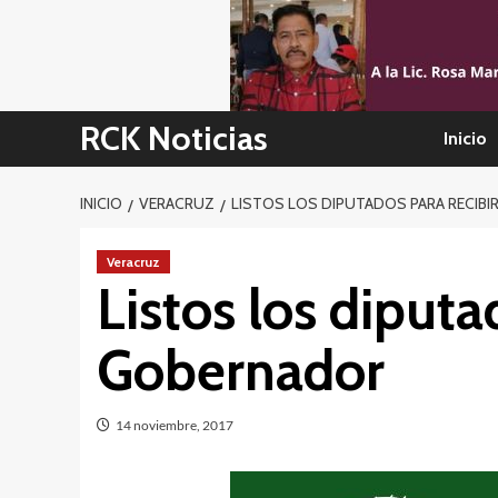
Skip
to
content
RCK Noticias
Inicio
INICIO
VERACRUZ
LISTOS LOS DIPUTADOS PARA RECIBI
Veracruz
Listos los diputa
Gobernador
14 noviembre, 2017