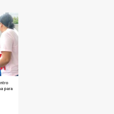
entro
na para