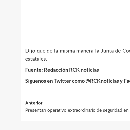
Dijo que de la misma manera la Junta de Coor
estatales.
Fuente: Redacción RCK noticias
Síguenos en Twitter como @RCKnoticias y Fa
Navegación
Anterior:
Presentan operativo extraordinario de seguridad en
de
entradas