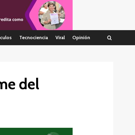
culos
Tecnociencia
Viral
Opinión
rme del