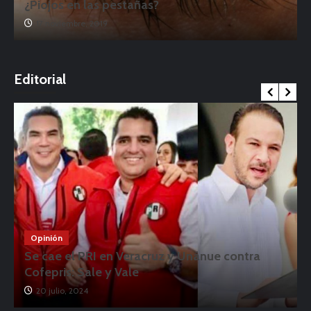
¿Piojos en las pestañas?
17 noviembre, 2019
o
Editorial
Opinión
Se cae el PRI en Veracruz y Unánue contra
Cofepris: Sale y Vale
20 julio, 2024