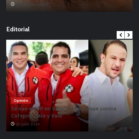
17 noviembre, 2019
o
Editorial
Opinión
Se cae el PRI en Veracruz y Unánue contra
Cofepris: Sale y Vale
20 julio, 2024