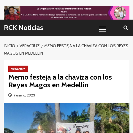
Skip
to
content
Menú
RCK Noticias
primario
INICIO
VERACRUZ
MEMO FESTEJA A LA CHAVIZA CON LOS REYES
MAGOS EN MEDELLÍN
Veracruz
Memo festeja a la chaviza con los
Reyes Magos en Medellín
9 enero, 2023