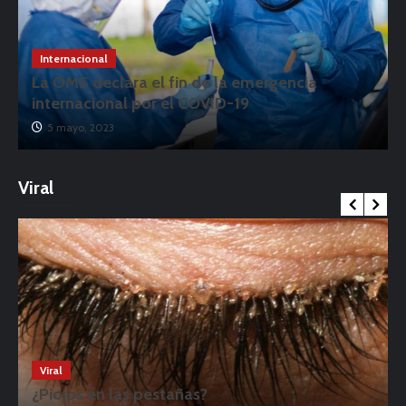
Internacional
La OMS declara el fin de la emergencia
internacional por el COVID-19
5 mayo, 2023
Viral
Viral
¿Piojos en las pestañas?