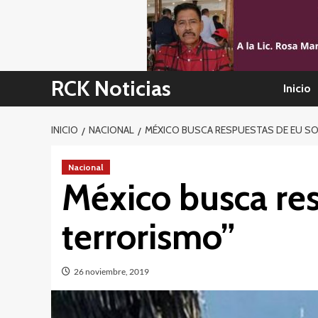
Skip
to
content
RCK Noticias
Inicio
INICIO
NACIONAL
MÉXICO BUSCA RESPUESTAS DE EU S
Nacional
México busca re
terrorismo”
26 noviembre, 2019