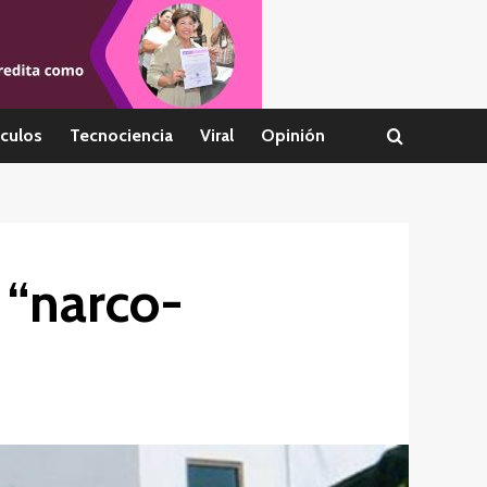
culos
Tecnociencia
Viral
Opinión
 “narco-