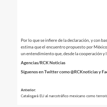
Por lo que se infiere de la declaración, y con 
estima que el encuentro propuesto por México 
un entendimiento que, desde la cooperación y l
Agencias/RCK Noticias
Síguenos en Twitter como @RCKnoticias y Fa
Navegación
Anterior:
Catalogará EU al narcotráfico mexicano como terrori
de
entradas