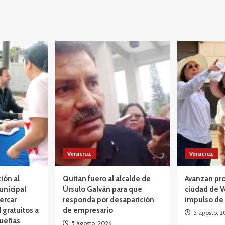
Veracruz
Veracruz
ción al
Quitan fuero al alcalde de
Avanzan pro
unicipal
Úrsulo Galván para que
ciudad de V
ercar
responda por desaparición
impulso de
 gratuitos a
de empresario
5 agosto, 2
queñas
5 agosto, 2026