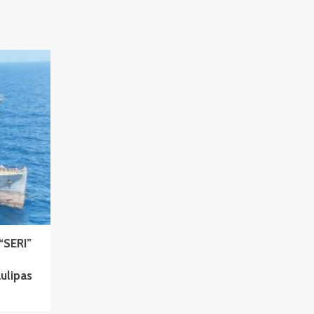
“SERI”
aulipas