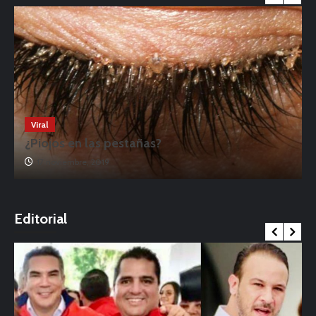
Viral
¿Piojos en las pestañas?
17 noviembre, 2019
o
Editorial