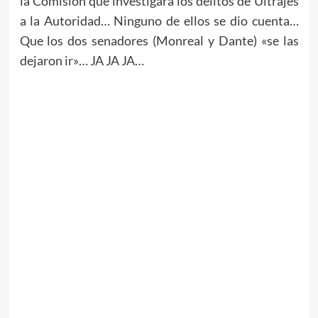
la Comisión que investigará los delitos de Ultrajes
a la Autoridad… Ninguno de ellos se dio cuenta…
Que los dos senadores (Monreal y Dante) «se las
dejaron ir»… JA JA JA…