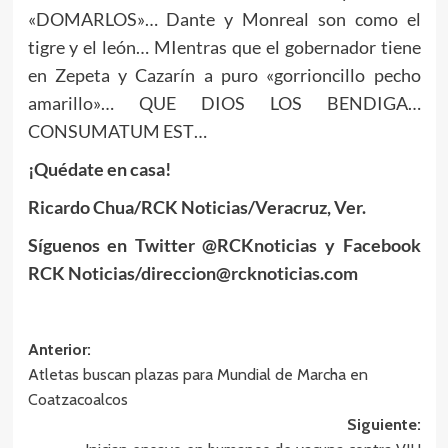
«DOMARLOS»… Dante y Monreal son como el
tigre y el león… MIentras que el gobernador tiene
en Zepeta y Cazarín a puro «gorrioncillo pecho
amarillo»… QUE DIOS LOS BENDIGA…
CONSUMATUM EST…
¡Quédate en casa!
Ricardo Chua/RCK Noticias/Veracruz, Ver.
Síguenos en Twitter @RCKnoticias y Facebook
RCK Noticias/direccion@rcknoticias.com
Navegación
Anterior:
Atletas buscan plazas para Mundial de Marcha en
de
Coatzacoalcos
entradas
Siguiente: