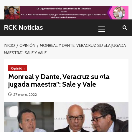
Skip
to
content
Menú
RCK Noticias
primario
INICIO
OPINIÓN
MONREAL Y DANTE, VERACRUZ SU «LA JUGADA
MAESTRA”: SALE Y VALE
Opinión
Monreal y Dante, Veracruz su «la
jugada maestra”: Sale y Vale
27 enero, 2022