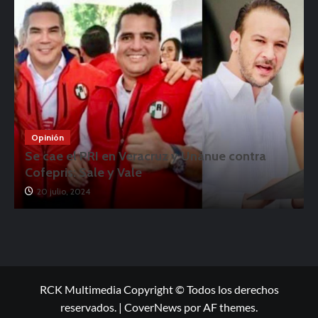
Opinión
Se cae el PRI en Veracruz y Unánue contra
Cofepris: Sale y Vale
20 julio, 2024
RCK Multimedia Copyright © Todos los derechos
reservados.
|
CoverNews
por AF themes.