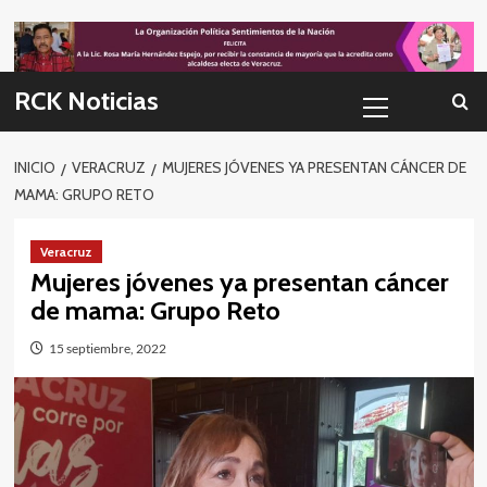
Skip
to
content
Menú
RCK Noticias
primario
INICIO
VERACRUZ
MUJERES JÓVENES YA PRESENTAN CÁNCER DE
MAMA: GRUPO RETO
Veracruz
Mujeres jóvenes ya presentan cáncer
de mama: Grupo Reto
15 septiembre, 2022