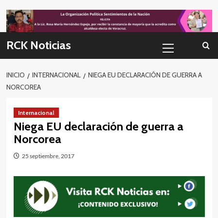
Skip
to
content
Menú
RCK Noticias
primario
INICIO
INTERNACIONAL
NIEGA EU DECLARACIÓN DE GUERRA A
NORCOREA
Internacional
Niega EU declaración de guerra a
Norcorea
25 septiembre, 2017