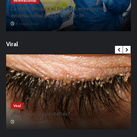
Internacional
La OMS declara el fin de la emergencia
internacional por el COVID-19
5 mayo, 2023
Viral
Viral
¿Piojos en las pestañas?
17 noviembre, 2019