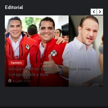
o
Editorial
Opinión
Se cae el PRI en Veracruz y Unánue contra
Cofepris: Sale y Vale
20 julio, 2024