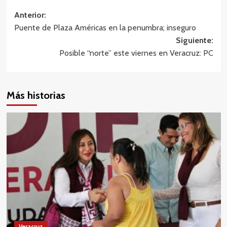
Navegación
Anterior:
Puente de Plaza Américas en la penumbra; inseguro
de
Siguiente:
entradas
Posible “norte” este viernes en Veracruz: PC
Más historias
Veracruz