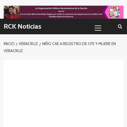
Skip
to
content
Menú
RCK Noticias
primario
INICIO
VERACRUZ
NIÑO CAE A REGISTRO DE CFE Y MUERE EN
VERACRUZ