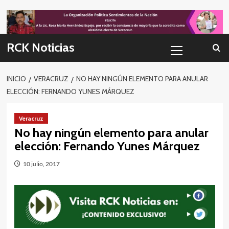
Skip
to
content
Menú
RCK Noticias
primario
INICIO
VERACRUZ
NO HAY NINGÚN ELEMENTO PARA ANULAR
ELECCIÓN: FERNANDO YUNES MÁRQUEZ
Veracruz
No hay ningún elemento para anular
elección: Fernando Yunes Márquez
10 julio, 2017