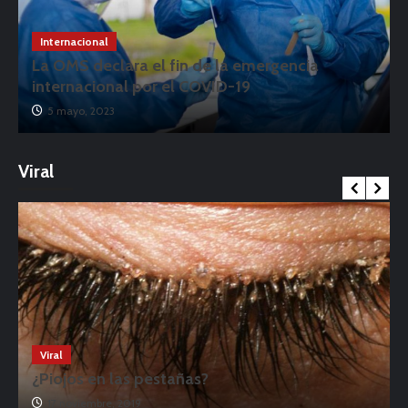
Internacional
La OMS declara el fin de la emergencia
internacional por el COVID-19
5 mayo, 2023
Viral
Viral
¿Piojos en las pestañas?
17 noviembre, 2019