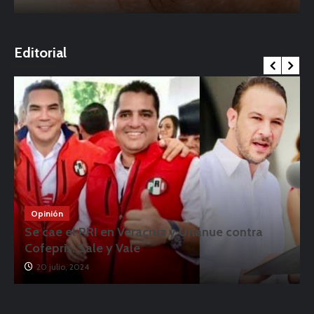
o
Editorial
Opinión
Se cae el PRI en Veracruz y Unánue contra
Cofepris: Sale y Vale
20 julio, 2024