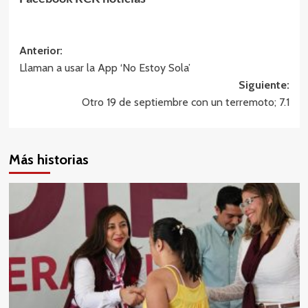
Navegación
Anterior:
Llaman a usar la App ‘No Estoy Sola’
de
Siguiente:
entradas
Otro 19 de septiembre con un terremoto; 7.1
Más historias