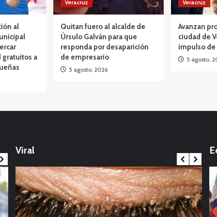
Veracruz
Veracruz
ción al
Quitan fuero al alcalde de
Avanzan pro
unicipal
Úrsulo Galván para que
ciudad de V
ercar
responda por desaparición
impulso de
 gratuitos a
de empresario
5 agosto, 2
queñas
5 agosto, 2026
Opinión
México: La marcha que desbordó el
calendario político: Entre Tirios y Troyanos
Viral
E
17 noviembre, 2025
Int