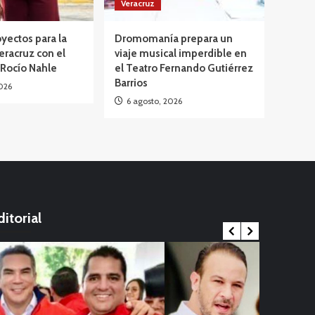
Veracruz
yectos para la
Dromomanía prepara un
eracruz con el
viaje musical imperdible en
 Rocío Nahle
el Teatro Fernando Gutiérrez
Barrios
026
6 agosto, 2026
ditorial
Internacional
ernacional
China en al
Viral