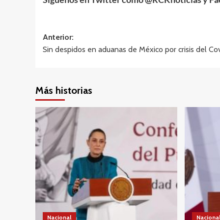
Navegación
Anterior:
Sin despidos en aduanas de México por crisis del Co
de
entradas
Más historias
Nacional
Naciona