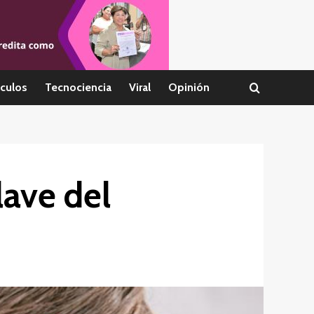
culos
Tecnociencia
Viral
Opinión
lave del