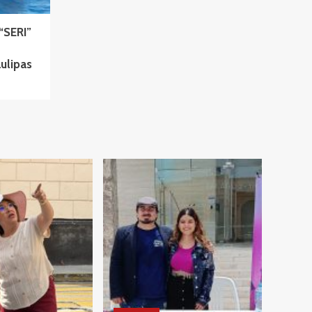
“SERI”
aulipas