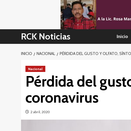
Skip
to
content
RCK Noticias
Inicio
INICIO
NACIONAL
PÉRDIDA DEL GUSTO Y OLFATO, SÍNT
Nacional
Pérdida del gusto
coronavirus
2 abril, 2020