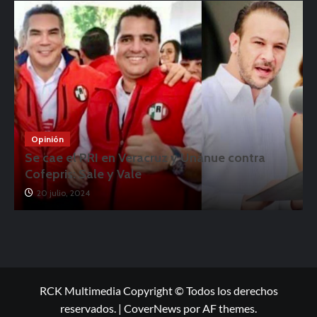
Opinión
Se cae el PRI en Veracruz y Unánue contra
Cofepris: Sale y Vale
20 julio, 2024
RCK Multimedia Copyright © Todos los derechos
reservados.
|
CoverNews
por AF themes.