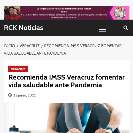
Skip
to
content
Menú
RCK Noticias
primario
INICIO
VERACRUZ
RECOMIENDA IMSS VERACRUZ FOMENTAR
VIDA SALUDABLE ANTE PANDEMIA
Veracruz
Recomienda IMSS Veracruz fomentar
vida saludable ante Pandemia
12 junio, 2021