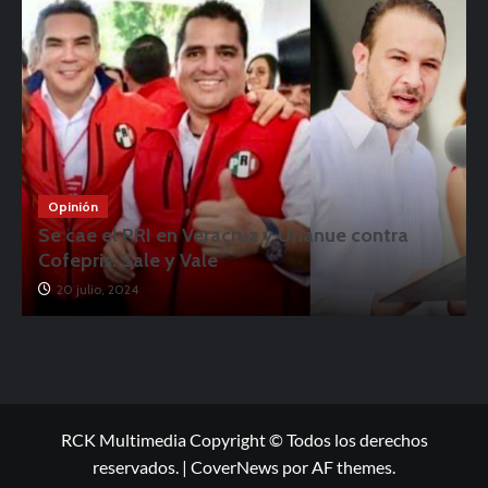
Opinión
Se cae el PRI en Veracruz y Unánue contra
Cofepris: Sale y Vale
20 julio, 2024
RCK Multimedia Copyright © Todos los derechos
reservados.
|
CoverNews
por AF themes.