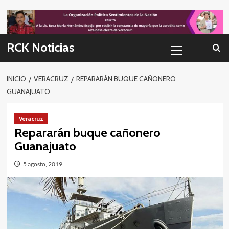
Skip
to
content
Menú
RCK Noticias
primario
INICIO
VERACRUZ
REPARARÁN BUQUE CAÑONERO
GUANAJUATO
Veracruz
Repararán buque cañonero
Guanajuato
5 agosto, 2019