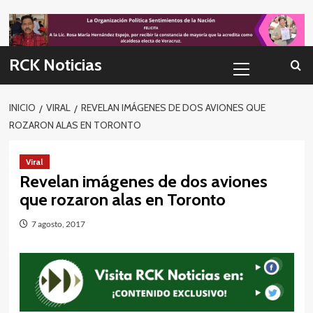
Skip
to
content
Menú
RCK Noticias
primario
INICIO
VIRAL
REVELAN IMÁGENES DE DOS AVIONES QUE
ROZARON ALAS EN TORONTO
Viral
Revelan imágenes de dos aviones
que rozaron alas en Toronto
7 agosto, 2017