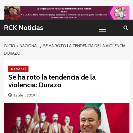
Skip
to
content
Menú
RCK Noticias
primario
INICIO
NACIONAL
SE HA ROTO LA TENDENCIA DE LA VIOLENCIA:
DURAZO
Nacional
Se ha roto la tendencia de la
violencia: Durazo
12 abril, 2019