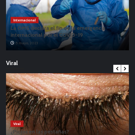
Internacional
La OMS declara el fin de la emergencia
internacional por el COVID-19
5 mayo, 2023
Viral
Viral
¿Piojos en las pestañas?