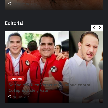
17 noviembre, 2019
o
Editorial
Opinión
Se cae el PRI en Veracruz y Unánue contra
Cofepris: Sale y Vale
20 julio, 2024