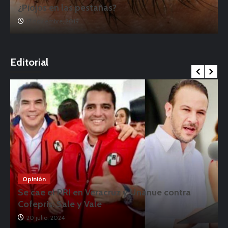
¿Piojos en las pestañas?
17 noviembre, 2019
o
Editorial
Opinión
Se cae el PRI en Veracruz y Unánue contra
Cofepris: Sale y Vale
20 julio, 2024