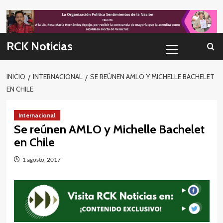
Skip
to
content
Menú
RCK Noticias
primario
INICIO
INTERNACIONAL
SE REÚNEN AMLO Y MICHELLE BACHELET
EN CHILE
Internacional
Se reúnen AMLO y Michelle Bachelet
en Chile
1 agosto, 2017