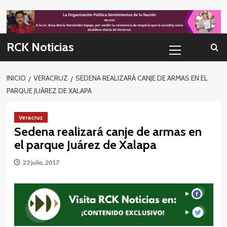
Skip
to
content
Menú
RCK Noticias
primario
INICIO
VERACRUZ
SEDENA REALIZARÁ CANJE DE ARMAS EN EL
PARQUE JUÁREZ DE XALAPA
Veracruz
Sedena realizará canje de armas en
el parque Juárez de Xalapa
23 julio, 2017