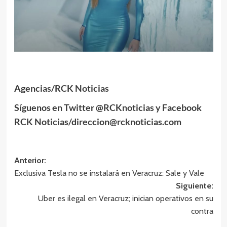
Agencias/RCK Noticias
Síguenos en Twitter @RCKnoticias y Facebook
RCK Noticias/direccion@rcknoticias.com
Navegación
Anterior:
Exclusiva Tesla no se instalará en Veracruz: Sale y Vale
de
Siguiente:
entradas
Uber es ilegal en Veracruz; inician operativos en su
contra