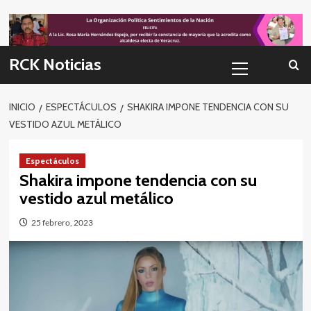
Skip
to
content
Menú
RCK Noticias
primario
INICIO
ESPECTÁCULOS
SHAKIRA IMPONE TENDENCIA CON SU
VESTIDO AZUL METÁLICO
Espectáculos
Shakira impone tendencia con su
vestido azul metálico
25 febrero, 2023