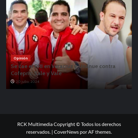
Opinión
Se cae el PRI en Veracruz y Unánue contra
Cofepris: Sale y Vale
20 julio, 2024
RCK Multimedia Copyright © Todos los derechos
reservados.
|
CoverNews
por AF themes.